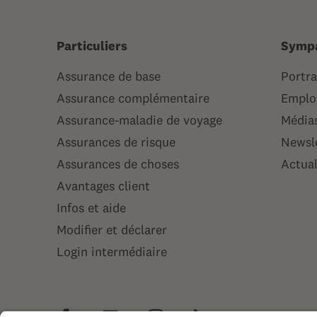
Particuliers
Symp
Assurance de base
Portra
Assurance complémentaire
Emploi
Assurance-maladie de voyage
Média
Assurances de risque
Newsl
Assurances de choses
Actual
Avantages client
Infos et aide
Modifier et déclarer
Login intermédiaire