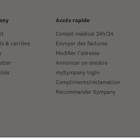
any
Accès rapide
it
Conseil médical 24h/24
s & carrière
Envoyer des factures
s
Modifier l’adresse
etter
Annoncer un sinistre
ités
mySympany login
Compliments/réclamation
Recommander Sympany