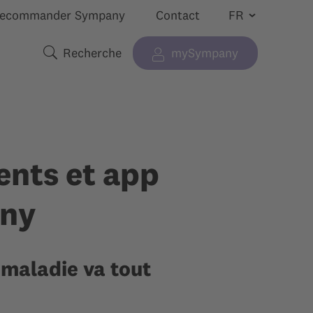
ecommander Sympany
Contact
Recherche
mySympany
 “”
cher le sous-menu pour “”
Termes de recherche
ients et app
ny
e-maladie va tout