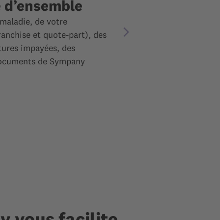
e d’ensemble
maladie, de votre
ranchise et quote-part), des
ctures impayées, des
documents de Sympany
 vous facilite