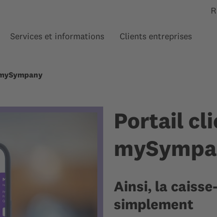
R
Services et informations
Clients entreprises
Afficher le sous-menu pour “”
Afficher le sous-menu pour
Affi
mySympany
Portail cl
mySympa
Ainsi, la caiss
simplement