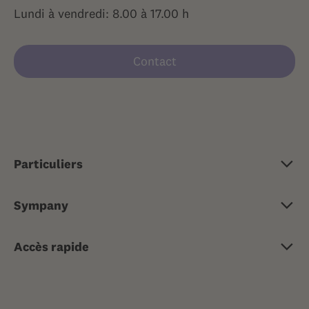
Lundi à vendredi: 8.00 à 17.00 h
Contact
Particuliers
Assurance de base
Sympany
Assurance complémentaire
Portrait
Assurance-maladie de voyage
Accès rapide
Emplois & carrière
Assurances de risque
Conseil médical 24h/24
Médias
Assurances de choses
Envoyer des factures
Newsletter
Avantages client