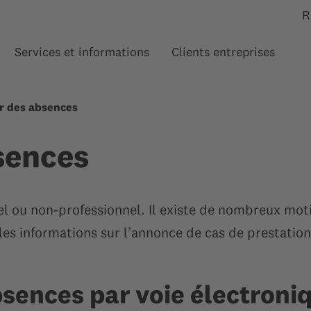
R
Services et informations
Clients entreprises
Afficher le sous-menu pour “”
Afficher le sous-menu pour
Affi
r des absences
sences
l ou non-professionnel. Il existe de nombreux moti
 les informations sur l’annonce de cas de prestatio
sences par voie électroni