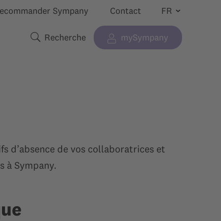
ecommander Sympany
Contact
Recherche
mySympany
 “”
cher le sous-menu pour “”
Termes de recherche
fs d’absence de vos collaboratrices et
ns à Sympany.
que