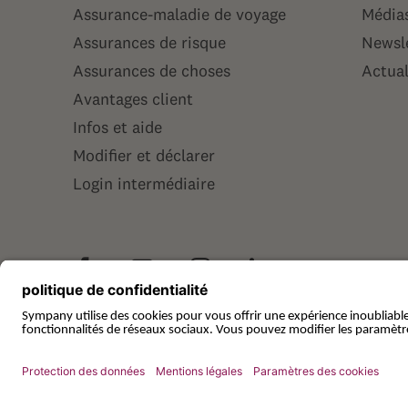
Assurance-maladie de voyage
Média
Assurances de risque
Newsl
Assurances de choses
Actual
Avantages client
Infos et aide
Modifier et déclarer
Login intermédiaire
© Sympany
Mentions légales
Protec
Services AG
Paramètres des cookies