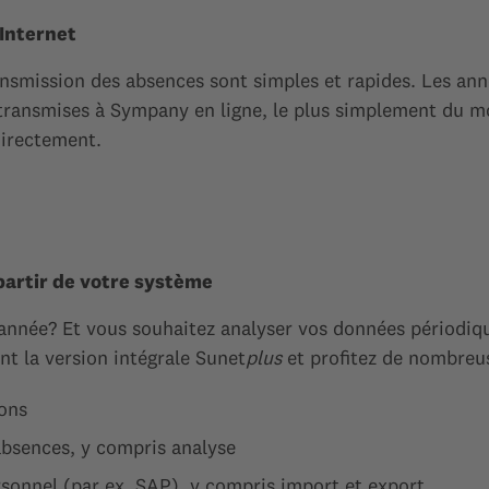
 Internet
 transmission des absences sont simples et rapides. Les a
 transmises à Sympany en ligne, le plus simplement du 
directement.
 partir de votre système
année? Et vous souhaitez analyser vos données périodiq
nt la version intégrale Sunet
plus
et profitez de nombreus
ions
absences, y compris analyse
sonnel (par ex. SAP), y compris import et export