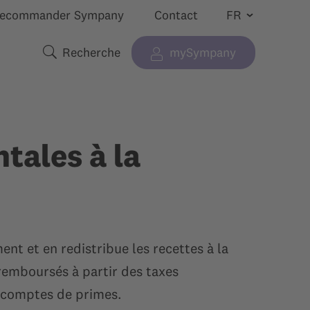
ecommander Sympany
Contact
Recherche
mySympany
 “”
cher le sous-menu pour “”
Termes de recherche
tales à la
nt et en redistribue les recettes à la
 remboursés à partir des taxes
décomptes de primes.