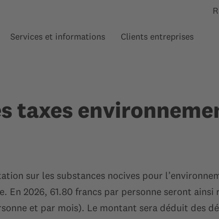
R
Services et informations
Clients entreprises
Afficher le sous-menu pour “”
Afficher le sous-menu pour
Affi
es taxes environnemen
ation sur les substances nocives pour l’environneme
ie. En 2026, 61.80 francs par personne seront ainsi
rsonne et par mois). Le montant sera déduit des 