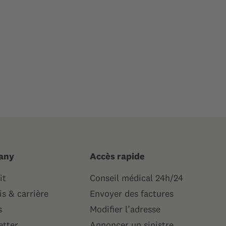
any
Accès rapide
it
Conseil médical 24h/24
s & carrière
Envoyer des factures
s
Modifier l’adresse
etter
Annoncer un sinistre