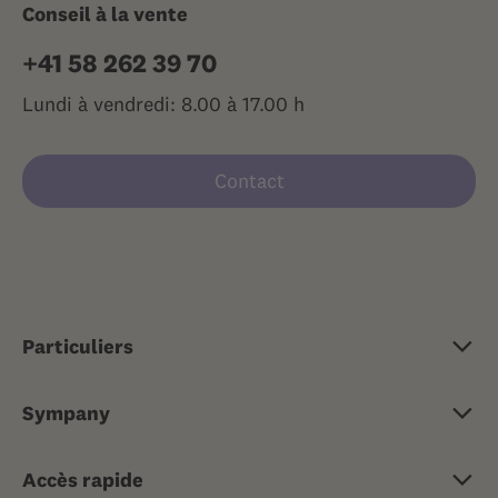
Conseil à la vente
+41 58 262 39 70
Lundi à vendredi: 8.00 à 17.00 h
Contact
Particuliers
Assurance de base
Sympany
Assurance complémentaire
Portrait
Assurance-maladie de voyage
Accès rapide
Emplois & carrière
Assurances de risque