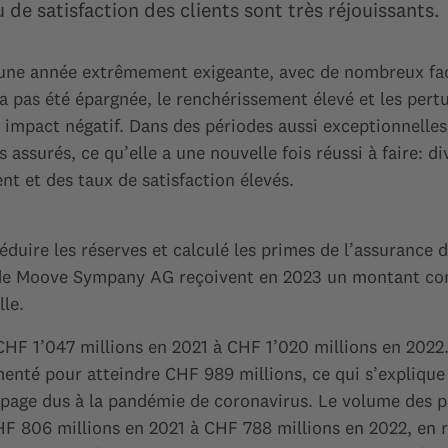
u de satisfaction des clients sont très réjouissants.
une année extrêmement exigeante, avec de nombreux fact
pas été épargnée, le renchérissement élevé et les pert
impact négatif. Dans des périodes aussi exceptionnelles
s assurés, ce qu’elle a une nouvelle fois réussi à faire:
nt et des taux de satisfaction élevés.
uire les réserves et calculé les primes de l’assurance de
de Moove Sympany AG reçoivent en 2023 un montant comp
le.
HF 1’047 millions en 2021 à CHF 1’020 millions en 2022.
menté pour atteindre CHF 989 millions, ce qui s’explique
trapage dus à la pandémie de coronavirus. Le volume des 
HF 806 millions en 2021 à CHF 788 millions en 2022, en 