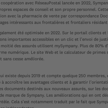
la coopération avec RéseauPostal lancée en 2022, Sympa
 propres espaces de conseil et son propre personnel. Cett
tion avec la pharmacie de vente par correspondance Doc
ages intéressants aux frontalières et frontaliers résidan
alement été optimisée en 2022. Sur le portail clients et
tions importantes accessibles en un clic et l’envoi de jus
la moitié des assurés utilisent mySympany. Plus de 80% d
me numérique. Le site Web et le calculateur de primes 
t sans cesse améliorée.
qui existe depuis 2019 et compte quelque 250 membres, es
 à accroître les avantages clients et à garantir l’orientat
les documents destinés aux nouveaux assurés, sur les do
é de marque de Sympany. Les améliorations qui en ont déc
ientèle. Cela s’est notamment traduit par le fait que Sym