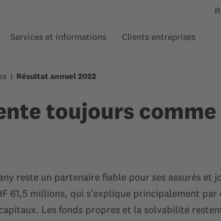
R
Services et informations
Clients entreprises
Afficher le sous-menu pour “”
Afficher le sous-menu pour
Affi
se
Résultat annuel 2022
nte toujours comme 
 reste un partenaire fiable pour ses assurés et jo
HF 61,5 millions, qui s’explique principalement par
apitaux. Les fonds propres et la solvabilité resten