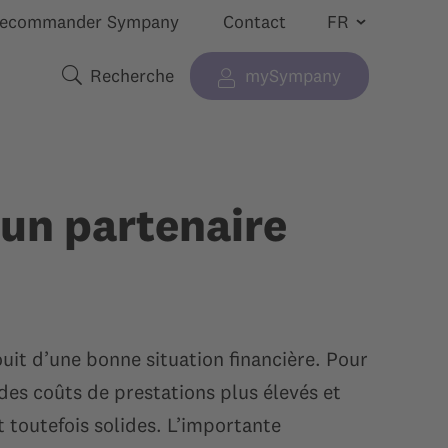
ecommander Sympany
Contact
Recherche
mySympany
 “”
cher le sous-menu pour “”
Termes de recherche
un partenaire
uit d’une bonne situation financière. Pour
 des coûts de prestations plus élevés et
t toutefois solides. L’importante