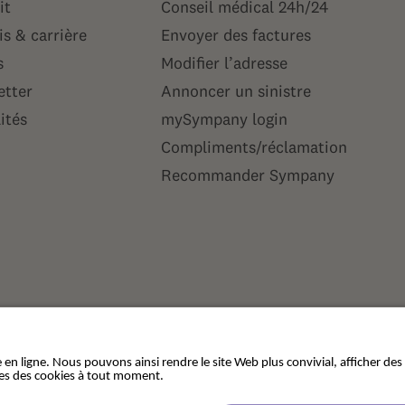
it
Conseil médical 24h/24
s & carrière
Envoyer des factures
s
Modifier l’adresse
etter
Annoncer un sinistre
ités
mySympany login
Compliments/réclamation
Recommander Sympany
tion des données
Cookies