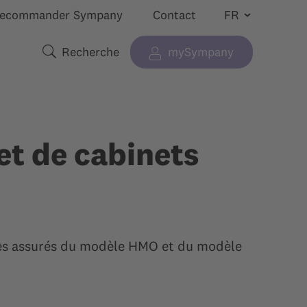
ecommander Sympany
Contact
Recherche
mySympany
 “”
cher le sous-menu pour “”
Termes de recherche
et de cabinets
Les assurés du modèle HMO et du modèle