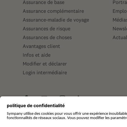
Assurance de base
Portra
Assurance complémentaire
Emploi
Assurance-maladie de voyage
Média
Assurances de risque
Newsl
Assurances de choses
Actual
Avantages client
Infos et aide
Modifier et déclarer
Login intermédiaire
© Sympany
Mentions légales
Protec