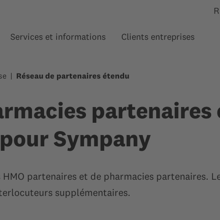
R
Services et informations
Clients entreprises
Afficher le sous-menu pour “”
Afficher le sous-menu pour
Affi
se
Réseau de partenaires étendu
rmacies partenaires 
 pour Sympany
 HMO partenaires et de pharmacies partenaires. 
terlocuteurs supplémentaires.