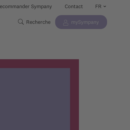
ecommander Sympany
Contact
Recherche
mySympany
 “”
cher le sous-menu pour “”
Termes de recherche