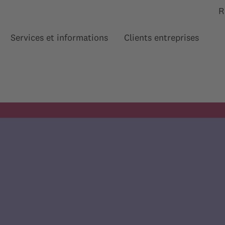
R
Services et informations
Clients entreprises
Afficher le sous-menu pour “”
Afficher le sous-menu pour
Affi