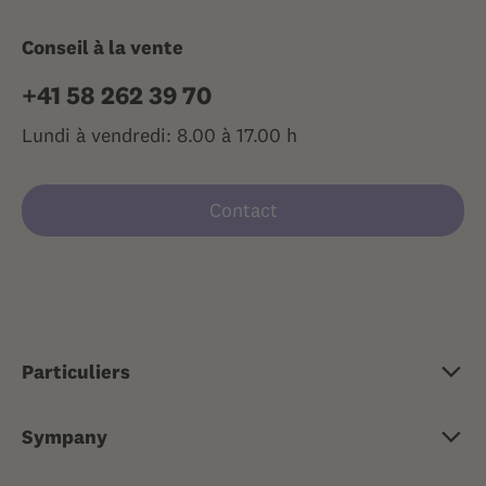
Conseil à la vente
+41 58 262 39 70
Lundi à vendredi: 8.00 à 17.00 h
Contact
Particuliers
Assurance de base
Sympany
Assurance complémentaire
Portrait
Assurance-maladie de voyage