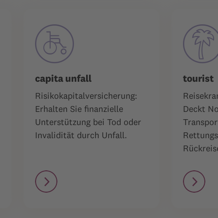
capita unfall
tourist
Risikokapitalversicherung:
Reisekra
Erhalten Sie finanzielle
Deckt No
Unterstützung bei Tod oder
Transpor
Invalidität durch Unfall.
Rettungs
Rückreis