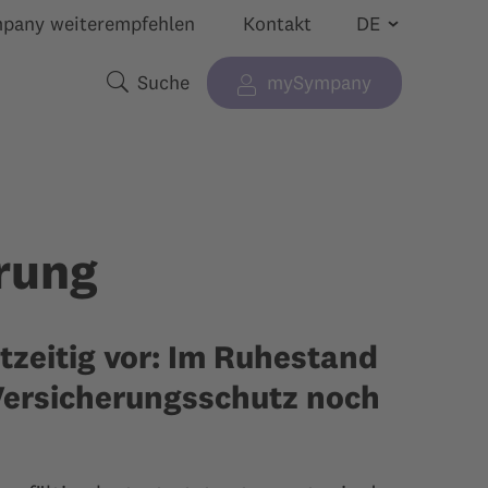
pany weiterempfehlen
Kontakt
Suche
mySympany
enü anzeigen für “”
Suchbegriffe
rung
tzeitig vor: Im Ruhestand
 Versicherungsschutz noch