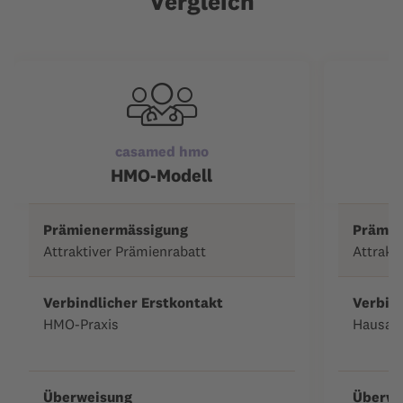
Vergleich
casamed hmo
HMO-Modell
Prämienermässigung
Prämie
Attraktiver Prämienrabatt
Attrakt
Verbindlicher Erstkontakt
Verbind
HMO-Praxis
Hausarz
Überweisung
Überwe