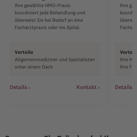
Ihre gewählte HMO-Praxis
Ihre ge
koordiniert jede Behandlung und
koordin
überweist Sie bei Bedarf an eine
überweis
Facharztpraxis oder ins Spital.
Facharzt
Vorteile
Vorteil
Allgemeinmediziner und Spezialisten
Ihre Ha
unter einem Dach
Ihre Fam
Details
Kontakt
Details