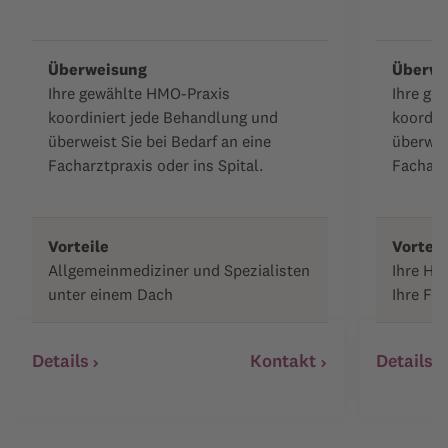
Überweisung
Überwe
Ihre gewählte HMO-Praxis
Ihre ge
koordiniert jede Behandlung und
koordin
überweist Sie bei Bedarf an eine
überweis
Facharztpraxis oder ins Spital.
Facharzt
Vorteile
Vorteil
Allgemeinmediziner und Spezialisten
Ihre Ha
unter einem Dach
Ihre Fam
Details
Kontakt
Details