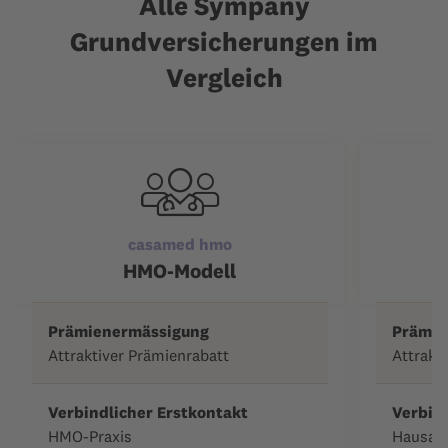
Alle Sympany
Grundversicherungen im
Vergleich
casamed hmo
HMO-Modell
Prämienermässigung
Prämie
Attraktiver Prämienrabatt
Attrakt
Verbindlicher Erstkontakt
Verbind
HMO-Praxis
Hausarz