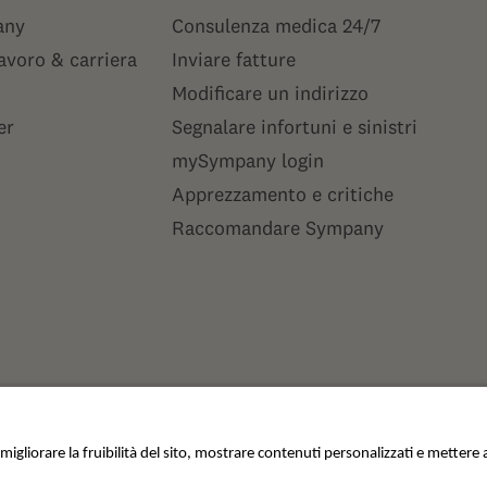
any
Consulenza medica 24/7
lavoro & carriera
Inviare fatture
Modificare un indirizzo
er
Segnalare infortuni e sinistri
mySympany login
Apprezzamento e critiche
Raccomandare Sympany