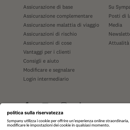
Assicurazione di base
Su Symp
Assicurazione complementare
Posti di 
Assicurazione malattia di viaggio
Media
Assicurazioni di rischio
Newslett
Assicurazioni di cose
Attualità
Vantaggi per i clienti
Consigli e aiuto
Modificare e segnalare
Login intermediario