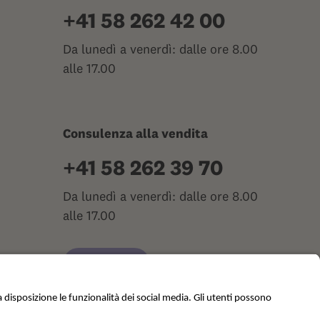
+41 58 262 42 00
Da lunedì a venerdì: dalle ore 8.00
alle 17.00
Consulenza alla vendita
+41 58 262 39 70
Da lunedì a venerdì: dalle ore 8.00
alle 17.00
Contatti