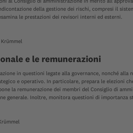
i al Consiglio di amministrazione in merito all’approvaz
ndicontazione della gestione dei rischi, compresi il siste
samina le prestazioni dei revisori interni ed esterni.
s Krümmel
sonale e le remunerazioni
razione in questioni legate alla governance, nonché alla
ategico e operativo. In particolare, prepara le elezioni c
pone la remunerazione dei membri del Consiglio di ammin
ne generale. Inoltre, monitora questioni di importanza st
 Krümmel