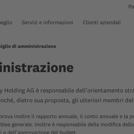
R
meglio
Servizi e informazioni
Clienti aziendali
Mostra sottomenu per “”
Mostra sottomenu per 
Mos
iglio di amministrazione
inistrazione
ny Holding AG è responsabile dell’orientamento str
onché, dietro sua proposta, gli ulteriori membri del
prova inoltre il rapporto annuale, il conto annuale e la 
blea generale. Inoltre è responsabile della modifica dell
i e dell’approvazione del budget.