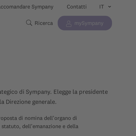
accomandare Sympany
Contatti
Ricerca
mySympany
“”
tra sottomenu per “”
Termini di ricerca
ategico di Sympany. Elegge la presidente
la Direzione generale.
proposta di nomina dell’organo di
o statuto, dell’emanazione e della