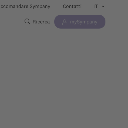
accomandare Sympany
Contatti
Ricerca
mySympany
“”
tra sottomenu per “”
Termini di ricerca