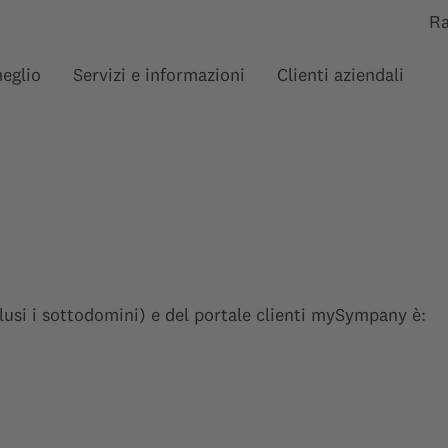
R
meglio
Servizi e informazioni
Clienti aziendali
Mostra sottomenu per “”
Mostra sottomenu per 
Mos
lusi i sottodomini) e del portale clienti mySympany è: