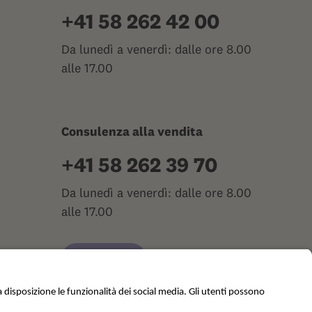
+41 58 262 42 00
Da lunedì a venerdì: dalle ore 8.00
alle 17.00
Consulenza alla vendita
+41 58 262 39 70
Da lunedì a venerdì: dalle ore 8.00
alle 17.00
Contatti