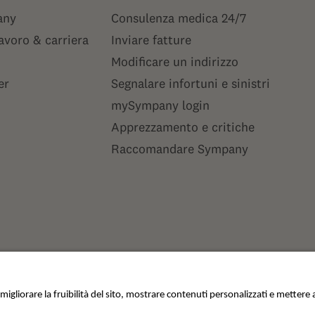
any
Consulenza medica 24/7
lavoro & carriera
Inviare fatture
Modificare un indirizzo
er
Segnalare infortuni e sinistri
mySympany login
Apprezzamento e critiche
Raccomandare Sympany