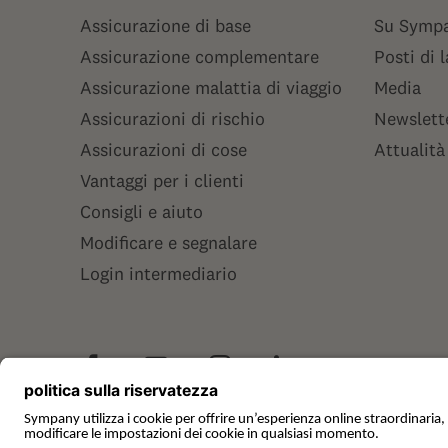
Assicurazione di base
Su Symp
Assicurazione complementare
Posti di 
Assicurazione malattia di viaggio
Media
Assicurazioni di rischio
Newslett
Assicurazioni di cose
Attualità
Vantaggi per i clienti
Consigli e aiuto
Modificare e segnalare
Login intermediario