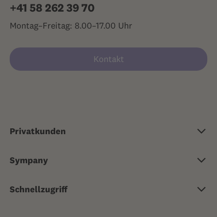
+41 58 262 39 70
Montag–Freitag: 8.00–17.00 Uhr
Kontakt
Privatkunden
Grundversicherung
Sympany
Zusatzversicherung
Über Sympany
Reisekrankenversicherung
Schnellzugriff
Jobs & Karriere
Risikoversicherungen
Ärztlicher Rat 24/7
Medien
Sachversicherungen