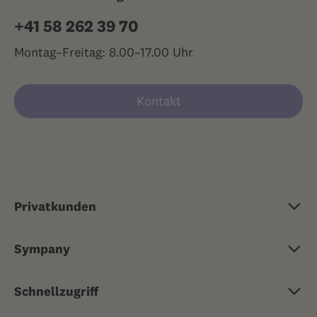
+41 58 262 39 70
Montag–Freitag: 8.00–17.00 Uhr
Kontakt
Privatkunden
Grundversicherung
Sympany
Zusatzversicherung
Über Sympany
Reisekrankenversicherung
Schnellzugriff
Jobs & Karriere
Risikoversicherungen