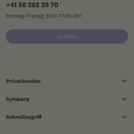
+41 58 262 39 70
Montag–Freitag: 8.00–17.00 Uhr
Kontakt
Privatkunden
Grundversicherung
Sympany
Zusatzversicherung
Über Sympany
Reisekrankenversicherung
Schnellzugriff
Jobs & Karriere
Risikoversicherungen
Ärztlicher Rat 24/7
Medien
Sachversicherungen