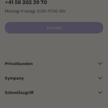
+41 58 262 39 70
Montag–Freitag: 8.00–17.00 Uhr
Kontakt
Privatkunden
Grundversicherung
Sympany
Zusatzversicherung
Über Sympany
Reisekrankenversicherung
Schnellzugriff
Jobs & Karriere
Risikoversicherungen
Ärztlicher Rat 24/7
Medien
Sachversicherungen