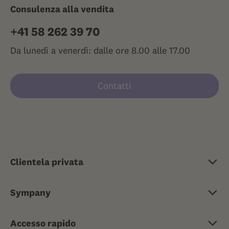
Consulenza alla vendita
+41 58 262 39 70
Da lunedì a venerdì: dalle ore 8.00 alle 17.00
Contatti
Clientela privata
Assicurazione di base
Sympany
Assicurazione complementare
Su Sympany
Assicurazione malattia di viaggio
Accesso rapido