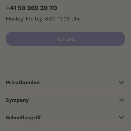
+41 58 262 39 70
Montag–Freitag: 8.00–17.00 Uhr
Kontakt
Privatkunden
Grundversicherung
Sympany
Zusatzversicherung
Über Sympany
Reisekrankenversicherung
Schnellzugriff
Jobs & Karriere
Risikoversicherungen
Ärztlicher Rat 24/7
Medien