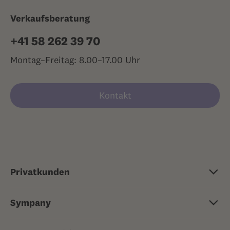
Verkaufsberatung
+41 58 262 39 70
Montag–Freitag: 8.00–17.00 Uhr
Kontakt
Privatkunden
Grundversicherung
Sympany
Zusatzversicherung
Über Sympany
Reisekrankenversicherung