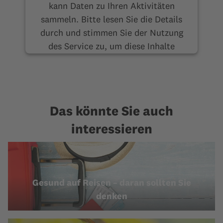
kann Daten zu Ihren Aktivitäten
sammeln. Bitte lesen Sie die Details
durch und stimmen Sie der Nutzung
des Service zu, um diese Inhalte
anzuzeigen.
Mehr Informationen
Akzeptieren
Das könnte Sie auch
interessieren
Gesund auf Reisen – daran sollten Sie
denken